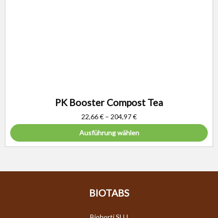
PK Booster Compost Tea
22,66
€
–
204,97
€
Ausführung wählen
BIOTABS
Biohorti SLU