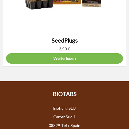
SeedPlugs
3,50
€
Weiterlesen
BIOTABS
Biohorti SLU
Carrer Sud 1
08329 Teia, Spain