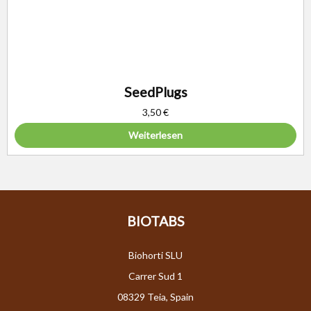
SeedPlugs
3,50
€
Weiterlesen
BIOTABS
Biohorti SLU
Carrer Sud 1
08329 Teia, Spain