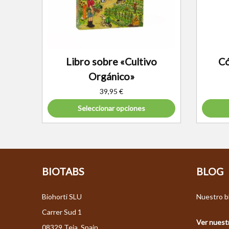
Libro sobre «Cultivo
Có
Orgánico»
39,95
€
Seleccionar opciones
BIOTABS
BLOG
Biohorti SLU
Nuestro bl
Carrer Sud 1
Ver nuestr
08329 Teia, Spain