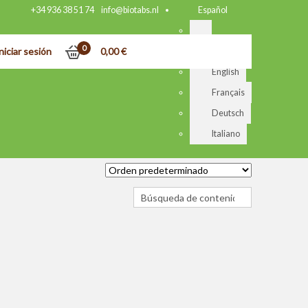
+34 936 38 51 74
info@biotabs.nl
Español
0
niciar sesión
0,00
€
Nederlands
English
Français
Deutsch
Italiano