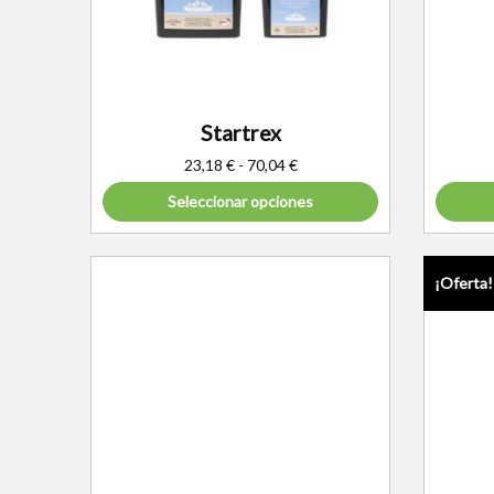
Startrex
23,18
€
-
70,04
€
Seleccionar opciones
¡Oferta!