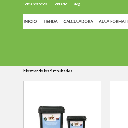
Sobre nosotros
Contacto
Blog
INICIO
TIENDA
CALCULADORA
AULA FORMAT
Inicio
/ Productos etiquetados “Oligoelementos”
Oligoelementos
Mostrando los 9 resultados