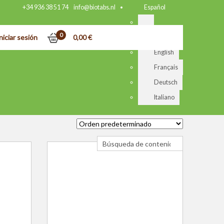
+34 936 38 51 74
info@biotabs.nl
Español
0
niciar sesión
0,00
€
Nederlands
English
Français
Deutsch
Italiano