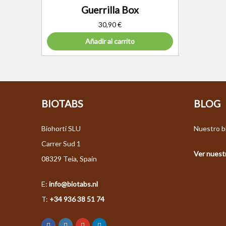
Guerrilla Box
30,90
€
Añadir al carrito
BIOTABS
BLOG
Biohorti SLU
Nuestro bl
Carrer Sud 1
Ver nuestr
08329 Teia, Spain
E:
info@biotabs.nl
T:
+34 936 38 51 74