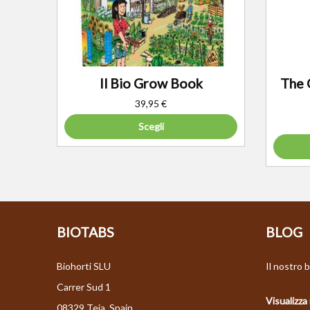
Il Bio Grow Book
The 
39,95
€
Scegli
BIOTABS
BLOG
Biohorti SLU
Il nostro b
Carrer Sud 1
Visualizza 
08329 Teia, Spain