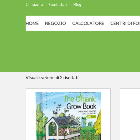
Chi siamo
Contattaci
Blog
HOME
NEGOZIO
CALCOLATORE
CENTRI DI F
Home
/ Prodotti taggati “Tutorial”
Tutorial
Visualizzazione di 2 risultati