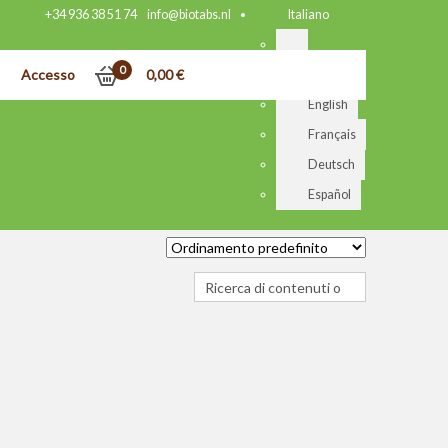
+34 936 38 51 74
info@biotabs.nl
Italiano
0
Accesso
0,00
€
Nederlands
English
Français
Deutsch
Español