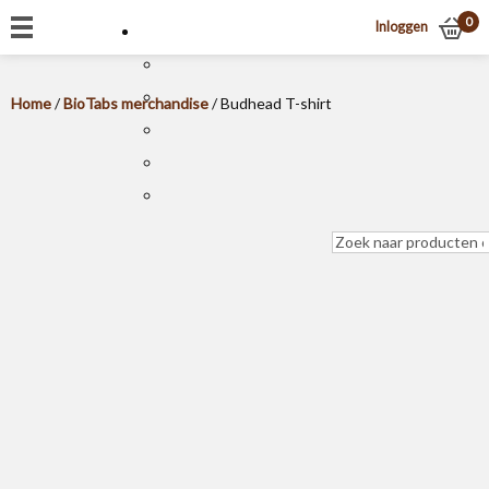
0
Inloggen
Home
/
BioTabs merchandise
/ Budhead T-shirt