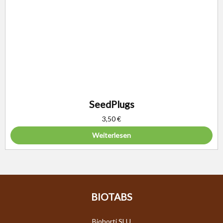
SeedPlugs
3,50
€
Weiterlesen
BIOTABS
Biohorti SLU