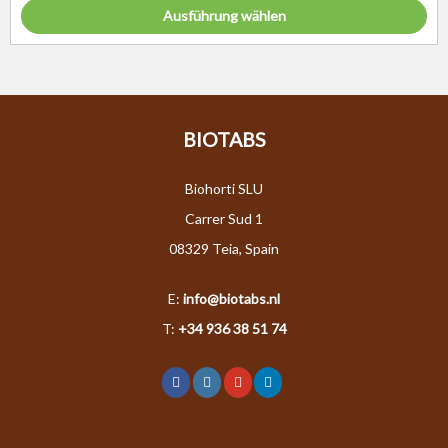
Ausführung wählen
BIOTABS
Biohorti SLU
Carrer Sud 1
08329 Teia, Spain
E:
info@biotabs.nl
T:
+34 936 38 51 74