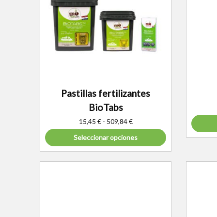
Pastillas fertilizantes
BioTabs
15,45
€
-
509,84
€
Seleccionar opciones