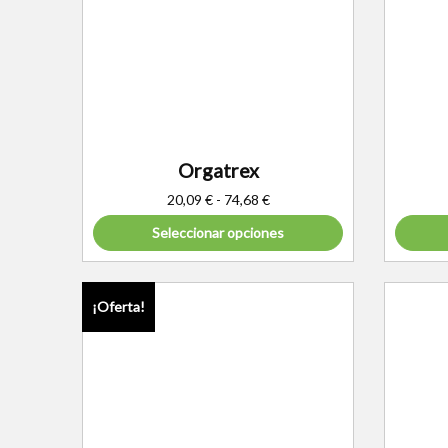
Orgatrex
20,09
€
-
74,68
€
Seleccionar opciones
¡Oferta!