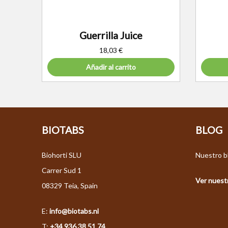
Guerrilla Juice
18,03
€
Añadir al carrito
BIOTABS
BLOG
Biohorti SLU
Nuestro bl
Carrer Sud 1
Ver nuestr
08329 Teia, Spain
E:
info@biotabs.nl
T:
+34 936 38 51 74