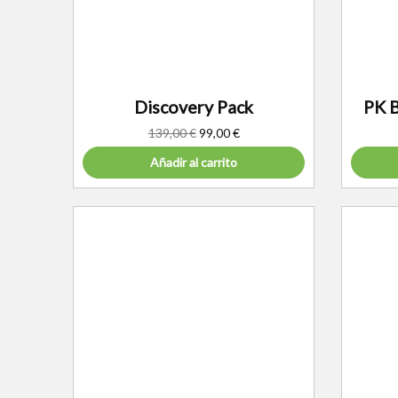
Discovery Pack
PK 
139,00
€
99,00
€
Añadir al carrito