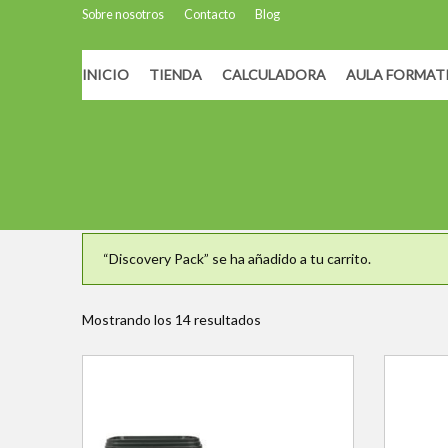
Sobre nosotros
Contacto
Blog
INICIO
TIENDA
CALCULADORA
AULA FORMAT
Inicio
/ Productos etiquetados “Nutrición para plantas”
Nutrición para plantas
“Discovery Pack” se ha añadido a tu carrito.
Mostrando los 14 resultados