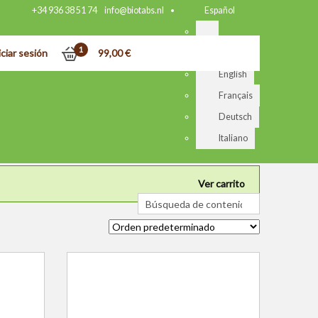
+34 936 38 51 74
info@biotabs.nl
Español
1
iciar sesión
99,00
€
Nederlands
English
Français
Deutsch
Italiano
Ver carrito