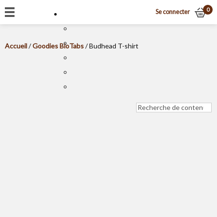
0
Se connecter
Accueil
/
Goodies BioTabs
/ Budhead T-shirt