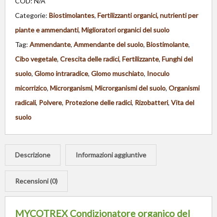
COD:
N/A
Categorie:
Biostimolantes
,
Fertilizzanti organici, nutrienti per
piante e ammendanti
,
Miglioratori organici del suolo
Tag:
Ammendante
,
Ammendante del suolo
,
Biostimolante
,
Cibo vegetale
,
Crescita delle radici
,
Fertilizzante
,
Funghi del
suolo
,
Glomo intraradice
,
Glomo muschiato
,
Inoculo
micorrizico
,
Microrganismi
,
Microrganismi del suolo
,
Organismi
radicali
,
Polvere
,
Protezione delle radici
,
Rizobatteri
,
Vita del
suolo
Descrizione
Informazioni aggiuntive
Recensioni (0)
MYCOTREX Condizionatore organico del