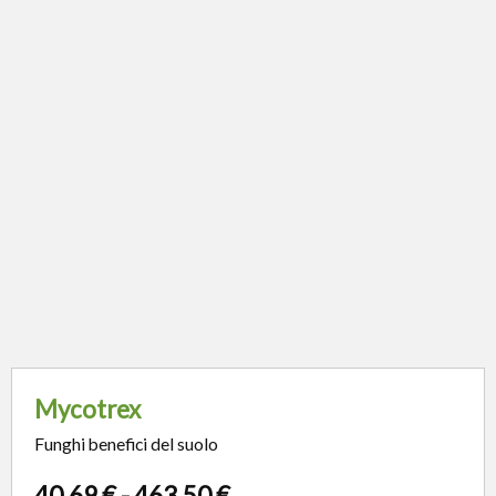
Mycotrex
Funghi benefici del suolo
40,69
€
-
463,50
€