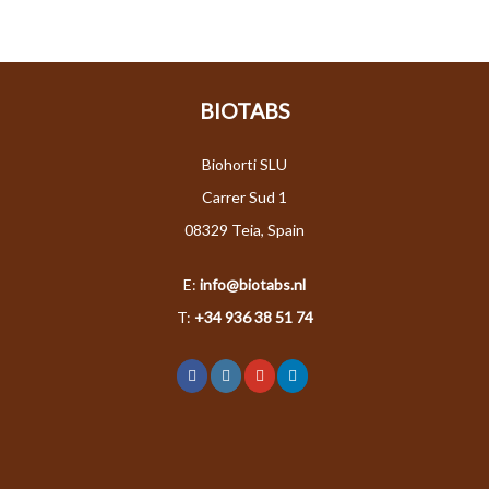
BIOTABS
Biohorti SLU
Carrer Sud 1
08329 Teia, Spain
E:
info@biotabs.nl
T:
+34 936 38 51 74