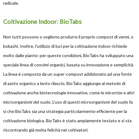
radicale.
Coltivazione Indoor: BioTabs
Non tutti possono o vogliono produrre il proprio compost di vermi, o
bokashi. Inoltre, l'utilizzo di luci per la coltivazione indoor richiede
molto dalle piante: per queste condizioni, BioTabs ha sviluppato una
speciale linea di concimi organici, basata su innovazione e semplicità.
La linea è composta da un super-compost addizionato ad una fonte
di azoto organico a lento rilascio. BioTabs aggiunge al metodo di
coltivazione anche biotecnologie innovative, come le micorrize e altri
microorganismi del suolo. L'uso di questi microorganismi del suolo fa
sì che BioTabs sia una strategia particolarmente efficiente per la
coltivazione biologica. BioTabs è stato ampiamente testato e si sta
riscontrando già molta felicità nei coltivatori.