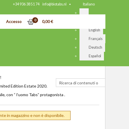
+34 936 38 51 74
info@biotabs.nl
Italiano
0
Accesso
0,00
€
Nederlands
English
Français
Deutsch
Español
!
imited Edition Estate 2020.
ile, con “ l’uomo Tabs” protagonista .
nte in magazzino e non è disponibile.