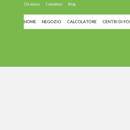
Chi siamo
Contattaci
Blog
HOME
NEGOZIO
CALCOLATORE
CENTRI DI F
Home
/
BioTabs Merchandising
/ T-shirt