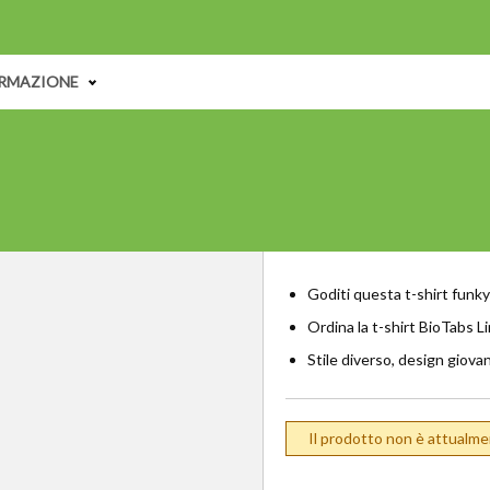
ORMAZIONE
T-shirt
Goditi questa t-shirt funky
Ordina la t-shirt BioTabs L
Stile diverso, design giovan
Il prodotto non è attualme