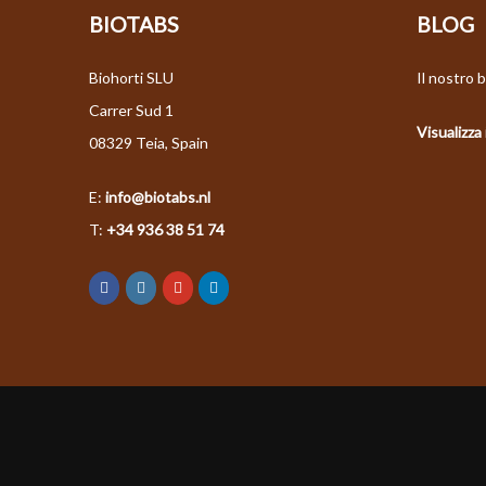
BIOTABS
BLOG
Biohorti SLU
Il nostro b
Carrer Sud 1
Visualizza 
08329 Teia, Spain
E:
info@biotabs.nl
T:
+34 936 38 51 74