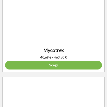
Mycotrex
40,69
€
-
463,50
€
Scegli