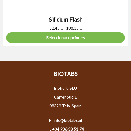
Silicium Flash
32,45
€
-
108,15
€
Seleccionar opciones
BIOTABS
Biohorti SLU
Carrer Sud 1
08329 Teia, Spain
E:
info@biotabs.nl
T:
+34 936 38 51 74