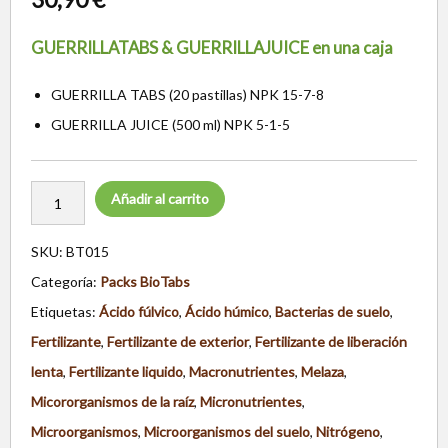
GUERRILLATABS & GUERRILLAJUICE en una caja
GUERRILLA TABS (20 pastillas) NPK 15-7-8
GUERRILLA JUICE (500 ml) NPK 5-1-5
Añadir al carrito
SKU:
BT015
Categoría:
Packs BioTabs
Etiquetas:
Ácido fúlvico
,
Ácido húmico
,
Bacterias de suelo
,
Fertilizante
,
Fertilizante de exterior
,
Fertilizante de liberación
lenta
,
Fertilizante liquido
,
Macronutrientes
,
Melaza
,
Micororganismos de la raíz
,
Micronutrientes
,
Microorganismos
,
Microorganismos del suelo
,
Nitrógeno
,