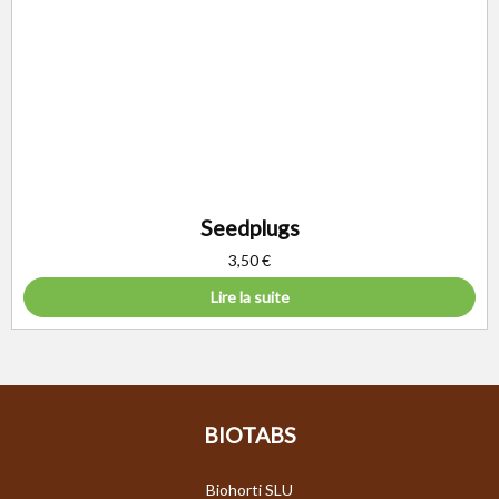
Seedplugs
3,50
€
Lire la suite
BIOTABS
Biohorti SLU