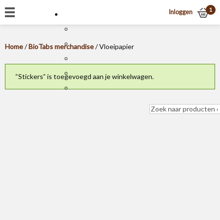
1
Inloggen
Home
/
BioTabs merchandise
/ Vloeipapier
“Stickers” is toegevoegd aan je winkelwagen.